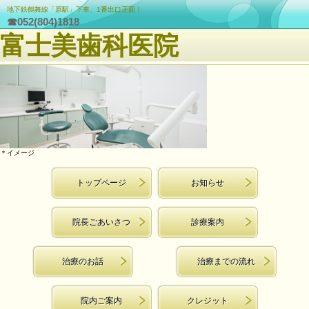
地下鉄鶴舞線「原駅」下車、1番出口正面！
☎052(804)1818
富士美歯科医院
＊イメージ
トップページ
お知らせ
院長ごあいさつ
診療案内
治療のお話
治療までの流れ
院内ご案内
クレジット